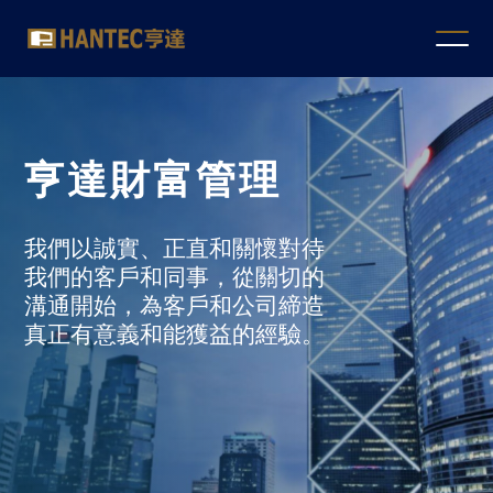
Hantec
Slide 1 of 2.
Wealth
Management
亨達財富管理
我們以誠實、正直和關懷對待
我們的客戶和同事，從關切的
溝通開始，為客戶和公司締造
真正有意義和能獲益的經驗。