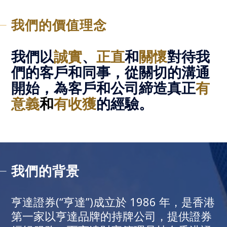
我們的價值理念
我們以
誠實
、
正直
和
關懷
對待我
們的客戶和同事，從關切的溝通
開始，為客戶和公司締造真正
有
意義
和
有收獲
的經驗。
我們的背景
亨達證券(“亨達”)成立於 1986 年，是香港
第一家以亨達品牌的持牌公司，提供證券